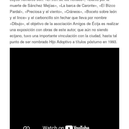
muerte de Sánchez Mejías», «La barca de Caronte», «El Bizco
Pardal», «Preciosa y el viento», «Cráneos», «Boceto sobre león
y el lince» y el carboncillo sin fechar que lleva por nombre
«Dibujo», el objetivo de la asociación Amigos de Écija es realizar
una exposición con obras de este autor, que aún no siendo
ecijano, tuvo una importante vinculación con la ciudad, hasta tal
punto de ser nombrado Hijo Adoptivo a títulos póstumo en 1993.