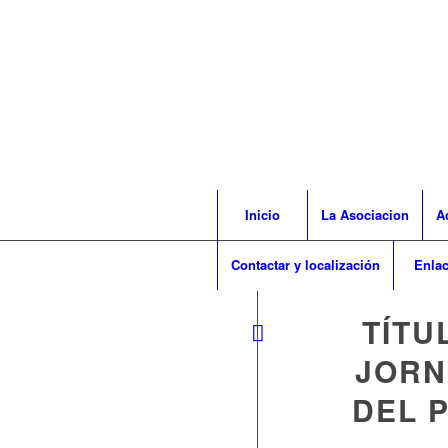
Inicio
La Asociacion
A
Contactar y localización
Enla
TÍTU
JORN
DEL 