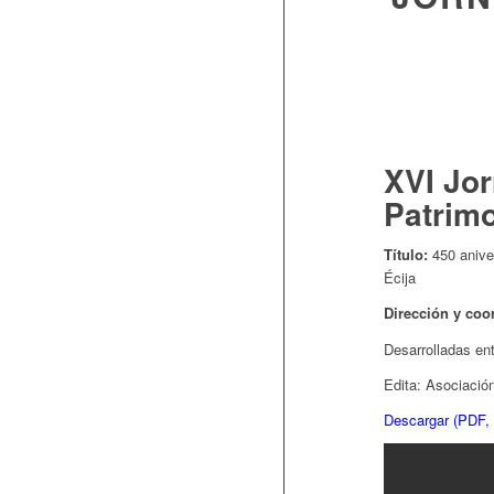
XVI Jor
Patrimo
Título:
450 anive
Écija
Dirección y coo
Desarrolladas ent
Edita: Asociació
Descargar (PDF,