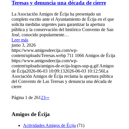
Teresas y denuncia una década de cierre
La Asociación Amigos de Écija ha presentado un
completo escrito ante el Ayuntamiento de Écija en el que
solicita medidas urgentes para garantizar la apertura
pública y la conservación del histórico Convento de San
José, conocido popularmente…
Leer más
junio 3, 2026
https://www.amigosdeecija.com/wp-
content/uploads/Teresas.webp
711
1066
Amigos de Écija
https://www.amigosdeecija.com/wp-
content/uploads/amigos-de-ecija-logos-sup-g.gif
Amigos
de Écija
2026-06-03 10:09:13
2026-06-03 10:12:56
La
Asociación Amigos de Écija reclama la apertura pública
del Convento de Las Teresas y denuncia una década de
cierre
Página 1 de 26
1
2
3
›
»
Amigos de Écija
Actividades Amigos de Écija
(71)