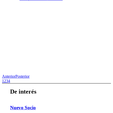
Anterior
Posterior
1
2
3
4
De interés
Nuevo Socio