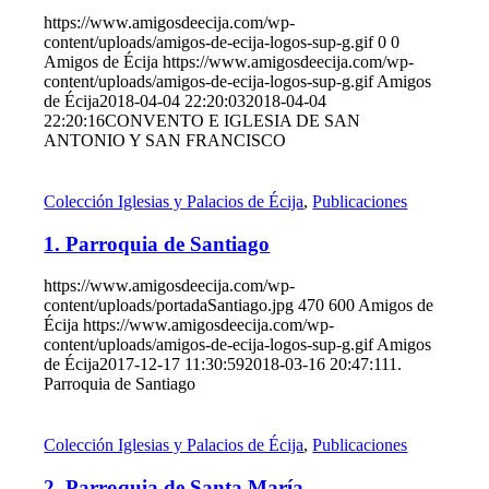
https://www.amigosdeecija.com/wp-
content/uploads/amigos-de-ecija-logos-sup-g.gif
0
0
Amigos de Écija
https://www.amigosdeecija.com/wp-
content/uploads/amigos-de-ecija-logos-sup-g.gif
Amigos
de Écija
2018-04-04 22:20:03
2018-04-04
22:20:16
CONVENTO E IGLESIA DE SAN
ANTONIO Y SAN FRANCISCO
Colección Iglesias y Palacios de Écija
,
Publicaciones
1. Parroquia de Santiago
https://www.amigosdeecija.com/wp-
content/uploads/portadaSantiago.jpg
470
600
Amigos de
Écija
https://www.amigosdeecija.com/wp-
content/uploads/amigos-de-ecija-logos-sup-g.gif
Amigos
de Écija
2017-12-17 11:30:59
2018-03-16 20:47:11
1.
Parroquia de Santiago
Colección Iglesias y Palacios de Écija
,
Publicaciones
2. Parroquia de Santa María