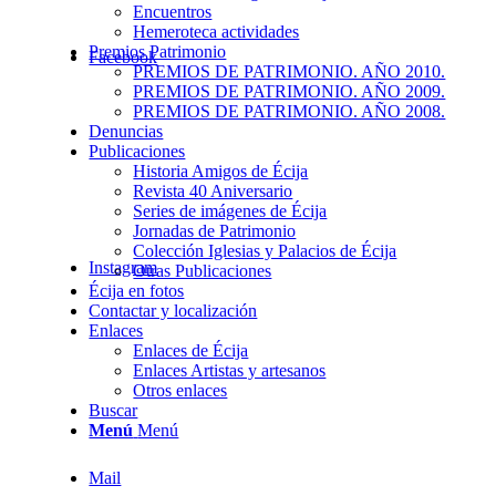
Encuentros
Hemeroteca actividades
Premios Patrimonio
Facebook
PREMIOS DE PATRIMONIO. AÑO 2010.
PREMIOS DE PATRIMONIO. AÑO 2009.
PREMIOS DE PATRIMONIO. AÑO 2008.
Denuncias
Publicaciones
Historia Amigos de Écija
Revista 40 Aniversario
Series de imágenes de Écija
Jornadas de Patrimonio
Colección Iglesias y Palacios de Écija
Instagram
Otras Publicaciones
Écija en fotos
Contactar y localización
Enlaces
Enlaces de Écija
Enlaces Artistas y artesanos
Otros enlaces
Buscar
Menú
Menú
Mail