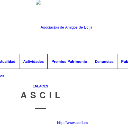
ctualidad
Actividades
Premios Patrimonio
Denuncias
Pub
ces
ENLACES
A S C I L
http://www.ascil.es