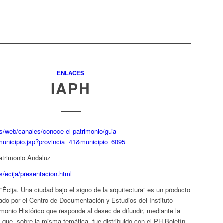
ENLACES
IAPH
es/web/canales/conoce-el-patrimonio/guia-
/municipio.jsp?provincia=41&municipio=6095
atrimonio Andaluz
s/ecija/presentacion.html
l “Écija. Una ciudad bajo el signo de la arquitectura” es un producto
zado por el Centro de Documentación y Estudios del Instituto
monio Histórico que responde al deseo de difundir, mediante la
ue, sobre la misma temática, fue distribuido con el PH Boletín