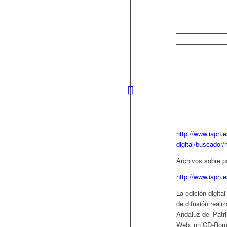
http://www.iaph.
digital/buscador
Archivos sobre p
http://www.iaph.e
La edición digita
de difusión reali
Andaluz del Patri
Web, un CD-Rom q