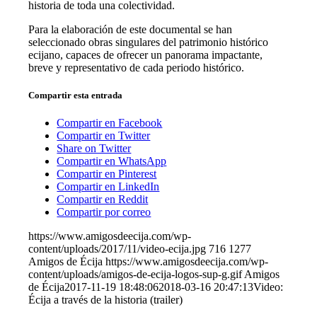
historia de toda una colectividad.
Para la elaboración de este documental se han
seleccionado obras singulares del patrimonio histórico
ecijano, capaces de ofrecer un panorama impactante,
breve y representativo de cada periodo histórico.
Compartir esta entrada
Compartir en Facebook
Compartir en Twitter
Share on Twitter
Compartir en WhatsApp
Compartir en Pinterest
Compartir en LinkedIn
Compartir en Reddit
Compartir por correo
https://www.amigosdeecija.com/wp-
content/uploads/2017/11/video-ecija.jpg
716
1277
Amigos de Écija
https://www.amigosdeecija.com/wp-
content/uploads/amigos-de-ecija-logos-sup-g.gif
Amigos
de Écija
2017-11-19 18:48:06
2018-03-16 20:47:13
Video:
Écija a través de la historia (trailer)