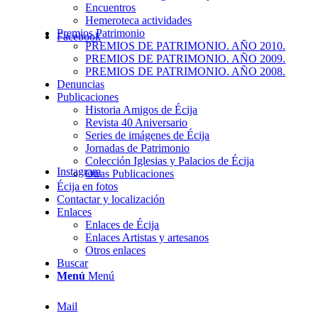
Encuentros
Hemeroteca actividades
Premios Patrimonio
Facebook
PREMIOS DE PATRIMONIO. AÑO 2010.
PREMIOS DE PATRIMONIO. AÑO 2009.
PREMIOS DE PATRIMONIO. AÑO 2008.
Denuncias
Publicaciones
Historia Amigos de Écija
Revista 40 Aniversario
Series de imágenes de Écija
Jornadas de Patrimonio
Colección Iglesias y Palacios de Écija
Instagram
Otras Publicaciones
Écija en fotos
Contactar y localización
Enlaces
Enlaces de Écija
Enlaces Artistas y artesanos
Otros enlaces
Buscar
Menú
Menú
Mail