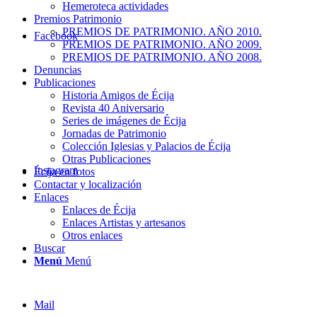
Hemeroteca actividades
Premios Patrimonio
PREMIOS DE PATRIMONIO. AÑO 2010.
Facebook
PREMIOS DE PATRIMONIO. AÑO 2009.
PREMIOS DE PATRIMONIO. AÑO 2008.
Denuncias
Publicaciones
Historia Amigos de Écija
Revista 40 Aniversario
Series de imágenes de Écija
Jornadas de Patrimonio
Colección Iglesias y Palacios de Écija
Otras Publicaciones
Instagram
Écija en fotos
Contactar y localización
Enlaces
Enlaces de Écija
Enlaces Artistas y artesanos
Otros enlaces
Buscar
Menú
Menú
Mail