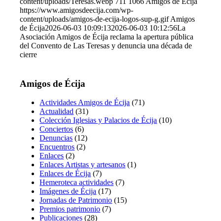
content/uploads/Teresas.webp
711
1066
Amigos de Écija
https://www.amigosdeecija.com/wp-
content/uploads/amigos-de-ecija-logos-sup-g.gif
Amigos
de Écija
2026-06-03 10:09:13
2026-06-03 10:12:56
La
Asociación Amigos de Écija reclama la apertura pública
del Convento de Las Teresas y denuncia una década de
cierre
Amigos de Écija
Actividades Amigos de Écija
(71)
Actualidad
(31)
Colección Iglesias y Palacios de Écija
(10)
Conciertos
(6)
Denuncias
(12)
Encuentros
(2)
Enlaces
(2)
Enlaces Artistas y artesanos
(1)
Enlaces de Écija
(7)
Hemeroteca actividades
(7)
Imágenes de Écija
(17)
Jornadas de Patrimonio
(15)
Premios patrimonio
(7)
Publicaciones
(28)