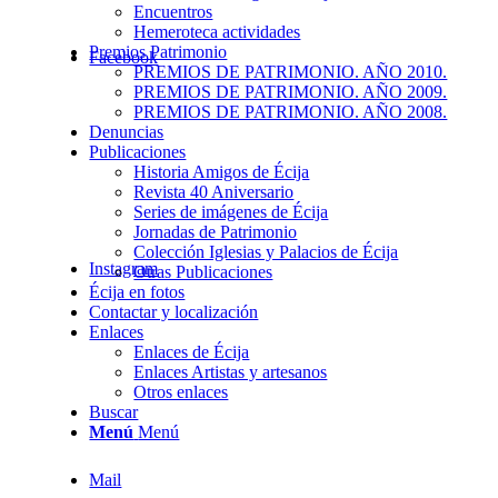
Encuentros
Hemeroteca actividades
Premios Patrimonio
Facebook
PREMIOS DE PATRIMONIO. AÑO 2010.
PREMIOS DE PATRIMONIO. AÑO 2009.
PREMIOS DE PATRIMONIO. AÑO 2008.
Denuncias
Publicaciones
Historia Amigos de Écija
Revista 40 Aniversario
Series de imágenes de Écija
Jornadas de Patrimonio
Colección Iglesias y Palacios de Écija
Instagram
Otras Publicaciones
Écija en fotos
Contactar y localización
Enlaces
Enlaces de Écija
Enlaces Artistas y artesanos
Otros enlaces
Buscar
Menú
Menú
Mail