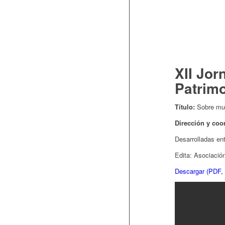
XII Jor
Patrimo
Título:
Sobre mue
Dirección y coo
Desarrolladas ent
Edita: Asociació
Descargar (PDF,