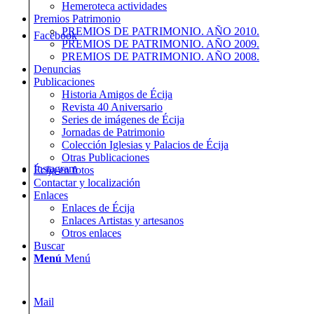
Hemeroteca actividades
Premios Patrimonio
PREMIOS DE PATRIMONIO. AÑO 2010.
Facebook
PREMIOS DE PATRIMONIO. AÑO 2009.
PREMIOS DE PATRIMONIO. AÑO 2008.
Denuncias
Publicaciones
Historia Amigos de Écija
Revista 40 Aniversario
Series de imágenes de Écija
Jornadas de Patrimonio
Colección Iglesias y Palacios de Écija
Otras Publicaciones
Instagram
Écija en fotos
Contactar y localización
Enlaces
Enlaces de Écija
Enlaces Artistas y artesanos
Otros enlaces
Buscar
Menú
Menú
Mail