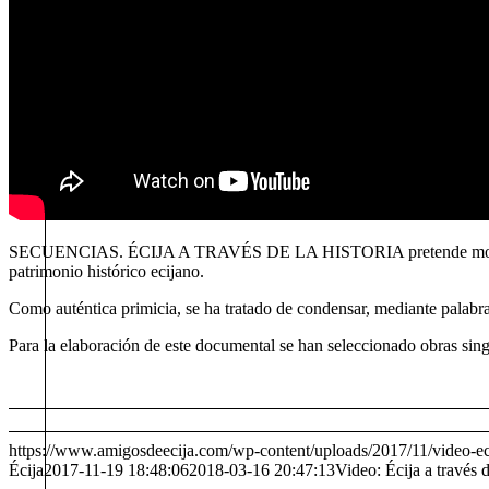
SECUENCIAS. ÉCIJA A TRAVÉS DE LA HISTORIA pretende mostrar un rec
patrimonio histórico ecijano.
Como auténtica primicia, se ha tratado de condensar, mediante palabra
Para la elaboración de este documental se han seleccionado obras sing
https://www.amigosdeecija.com/wp-content/uploads/2017/11/video-ec
Écija
2017-11-19 18:48:06
2018-03-16 20:47:13
Video: Écija a través de