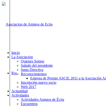
Inicio
La Asociacion
Quienes Somos
Saludo del presidente
Junta Directiva
Rss
Reconocimientos
Entrega de Premio ASCIL 2011 a la Asociación A
Inscripción nuevo socio
Web 2017
Actualidad
Actividades
Actividades Amigos de Écija
Encuentros