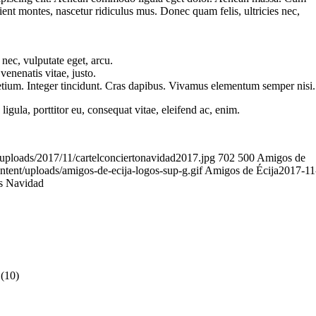
ient montes, nascetur ridiculus mus. Donec quam felis, ultricies nec,
 nec, vulputate eget, arcu.
venenatis vitae, justo.
etium. Integer tincidunt. Cras dapibus. Vivamus elementum semper nisi.
igula, porttitor eu, consequat vitae, eleifend ac, enim.
uploads/2017/11/cartelconciertonavidad2017.jpg
702
500
Amigos de
tent/uploads/amigos-de-ecija-logos-sup-g.gif
Amigos de Écija
2017-11
s Navidad
(10)