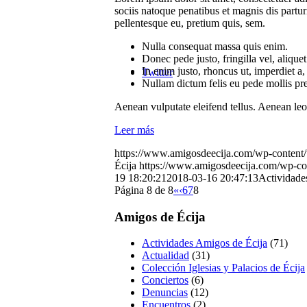
sociis natoque penatibus et magnis dis partur
pellentesque eu, pretium quis, sem.
Nulla consequat massa quis enim.
Donec pede justo, fringilla vel, aliquet
In enim justo, rhoncus ut, imperdiet a, 
Twitter
Nullam dictum felis eu pede mollis pr
Aenean vulputate eleifend tellus. Aenean leo l
Leer más
https://www.amigosdeecija.com/wp-content/
Écija
https://www.amigosdeecija.com/wp-con
19 18:20:21
2018-03-16 20:47:13
Actividade
Página 8 de 8
«
‹
6
7
8
Amigos de Écija
Actividades Amigos de Écija
(71)
Actualidad
(31)
Colección Iglesias y Palacios de Écija
Conciertos
(6)
Denuncias
(12)
Encuentros
(2)