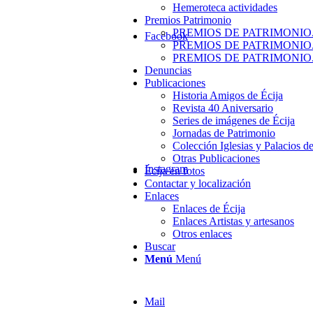
Hemeroteca actividades
Premios Patrimonio
PREMIOS DE PATRIMONIO.
Facebook
PREMIOS DE PATRIMONIO.
PREMIOS DE PATRIMONIO.
Denuncias
Publicaciones
Historia Amigos de Écija
Revista 40 Aniversario
Series de imágenes de Écija
Jornadas de Patrimonio
Colección Iglesias y Palacios de
Otras Publicaciones
Instagram
Écija en fotos
Contactar y localización
Enlaces
Enlaces de Écija
Enlaces Artistas y artesanos
Otros enlaces
Buscar
Menú
Menú
Mail