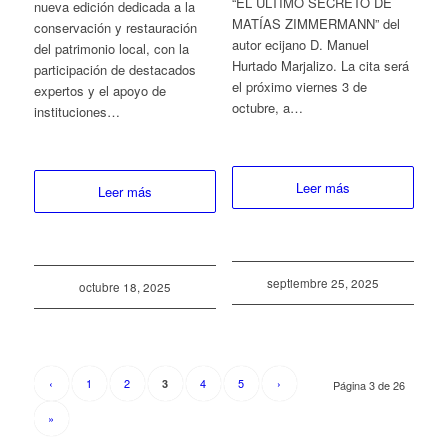
“EL ÚLTIMO SECRETO DE
nueva edición dedicada a la
MATÍAS ZIMMERMANN” del
conservación y restauración
autor ecijano D. Manuel
del patrimonio local, con la
Hurtado Marjalizo. La cita será
participación de destacados
el próximo viernes 3 de
expertos y el apoyo de
octubre, a…
instituciones…
Leer más
Leer más
septiembre 25, 2025
octubre 18, 2025
‹
1
2
4
5
›
3
Página 3 de 26
»