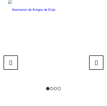
VARO - HIJO
PREDILECTO DE
ÉCIJA
Posterior
1
2
3
4