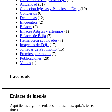
Actualidad
(31)
Colección Iglesias y Palacios de Écija
(10)
Conciertos
(6)
Denuncias
(12)
Encuentros
(2)
Enlaces
(2)
Enlaces Artistas y artesanos
(1)
Enlaces de Écija
(7)
Hemeroteca actividades
(7)
Imágenes de Écija
(17)
Jornadas de Patrimonio
(15)
Premios patrimonio
(7)
Publicaciones
(28)
Videos
(1)
Facebook
Enlaces de interés
Aquí tienes algunos enlaces interesantes, quizás te sean
útiles.