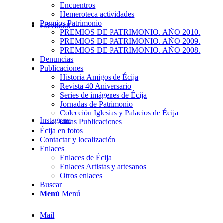
Encuentros
Hemeroteca actividades
Premios Patrimonio
Facebook
PREMIOS DE PATRIMONIO. AÑO 2010.
PREMIOS DE PATRIMONIO. AÑO 2009.
PREMIOS DE PATRIMONIO. AÑO 2008.
Denuncias
Publicaciones
Historia Amigos de Écija
Revista 40 Aniversario
Series de imágenes de Écija
Jornadas de Patrimonio
Colección Iglesias y Palacios de Écija
Instagram
Otras Publicaciones
Écija en fotos
Contactar y localización
Enlaces
Enlaces de Écija
Enlaces Artistas y artesanos
Otros enlaces
Buscar
Menú
Menú
Mail