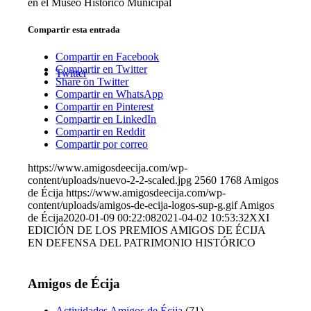
en el Museo Histórico Municipal
Compartir esta entrada
Compartir en Facebook
Compartir en Twitter
Twitter
Share on Twitter
Compartir en WhatsApp
Compartir en Pinterest
Compartir en LinkedIn
Compartir en Reddit
Compartir por correo
https://www.amigosdeecija.com/wp-
content/uploads/nuevo-2-2-scaled.jpg
2560
1768
Amigos
de Écija
https://www.amigosdeecija.com/wp-
content/uploads/amigos-de-ecija-logos-sup-g.gif
Amigos
de Écija
2020-01-09 00:22:08
2021-04-02 10:53:32
XXI
EDICIÓN DE LOS PREMIOS AMIGOS DE ÉCIJA
EN DEFENSA DEL PATRIMONIO HISTÓRICO
Amigos de Écija
Actividades Amigos de Écija
(71)