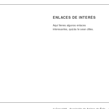
ENLACES DE INTERÉS
Aquí tienes algunos enlaces
interesantes, quizás te sean útiles.
© Copyright - Asociación de Amigos de Écija. - 