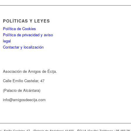
POLÍTICAS Y LEYES
Política de Cookies
Política de privacidad y aviso
legal
Contactar y localización
Asociación de Amigos de Écija.
Calle Emilio Castelar, 47
(Palacio de Alcántara)
info@amigosdeecija.com
c/. Emilio Castelar, 47 - (Palacio de Alcántara) 41400 – ÉCIJA (Sevilla) Teléfonos.: 95 483 2