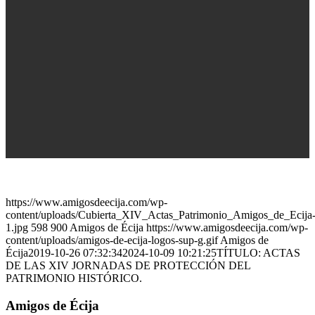
https://www.amigosdeecija.com/wp-
content/uploads/Cubierta_XIV_Actas_Patrimonio_Amigos_de_Ecija
1.jpg
598
900
Amigos de Écija
https://www.amigosdeecija.com/wp-
content/uploads/amigos-de-ecija-logos-sup-g.gif
Amigos de
Écija
2019-10-26 07:32:34
2024-10-09 10:21:25
TÍTULO: ACTAS
DE LAS XIV JORNADAS DE PROTECCIÓN DEL
PATRIMONIO HISTÓRICO.
Amigos de Écija