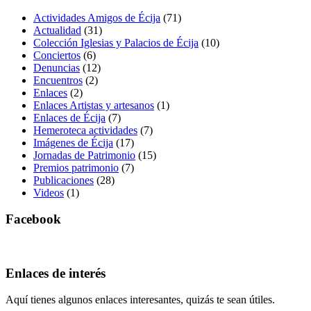
Actividades Amigos de Écija
(71)
Actualidad
(31)
Colección Iglesias y Palacios de Écija
(10)
Conciertos
(6)
Denuncias
(12)
Encuentros
(2)
Enlaces
(2)
Enlaces Artistas y artesanos
(1)
Enlaces de Écija
(7)
Hemeroteca actividades
(7)
Imágenes de Écija
(17)
Jornadas de Patrimonio
(15)
Premios patrimonio
(7)
Publicaciones
(28)
Videos
(1)
Facebook
Enlaces de interés
Aquí tienes algunos enlaces interesantes, quizás te sean útiles.