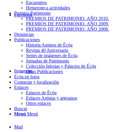
Encuentros
Hemeroteca actividades
Premios Patrimonio
Facebook
PREMIOS DE PATRIMONIO. AÑO 2010.
PREMIOS DE PATRIMONIO. AÑO 2009.
PREMIOS DE PATRIMONIO. AÑO 2008.
Denuncias
Publicaciones
Historia Amigos de Écija
Revista 40 Aniversario
Series de imágenes de Écija
Jornadas de Patrimonio
Colección Iglesias y Palacios de Écija
Instagram
Otras Publicaciones
Écija en fotos
Contactar y localización
Enlaces
Enlaces de Écija
Enlaces Artistas y artesanos
Otros enlaces
Buscar
Menú
Menú
Mail