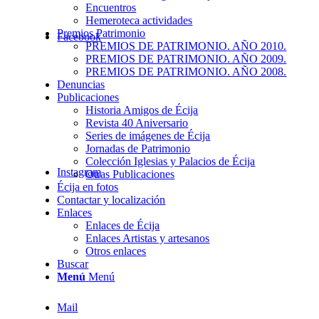
Encuentros
Hemeroteca actividades
Premios Patrimonio
Facebook
PREMIOS DE PATRIMONIO. AÑO 2010.
PREMIOS DE PATRIMONIO. AÑO 2009.
PREMIOS DE PATRIMONIO. AÑO 2008.
Denuncias
Publicaciones
Historia Amigos de Écija
Revista 40 Aniversario
Series de imágenes de Écija
Jornadas de Patrimonio
Colección Iglesias y Palacios de Écija
Instagram
Otras Publicaciones
Écija en fotos
Contactar y localización
Enlaces
Enlaces de Écija
Enlaces Artistas y artesanos
Otros enlaces
Buscar
Menú
Menú
Mail