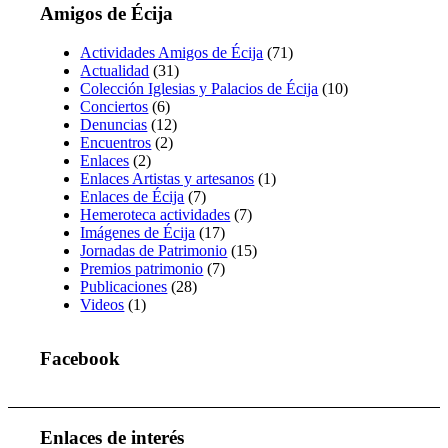
Amigos de Écija
Actividades Amigos de Écija
(71)
Actualidad
(31)
Colección Iglesias y Palacios de Écija
(10)
Conciertos
(6)
Denuncias
(12)
Encuentros
(2)
Enlaces
(2)
Enlaces Artistas y artesanos
(1)
Enlaces de Écija
(7)
Hemeroteca actividades
(7)
Imágenes de Écija
(17)
Jornadas de Patrimonio
(15)
Premios patrimonio
(7)
Publicaciones
(28)
Videos
(1)
Facebook
Enlaces de interés