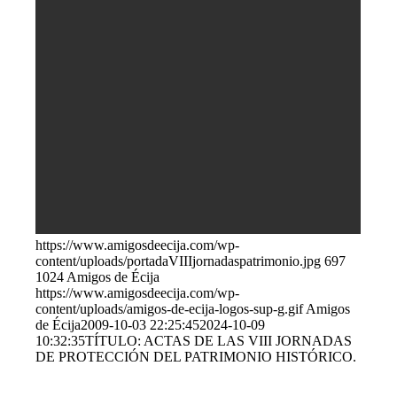
https://www.amigosdeecija.com/wp-
content/uploads/portadaVIIIjornadaspatrimonio.jpg
697
1024
Amigos de Écija
https://www.amigosdeecija.com/wp-
content/uploads/amigos-de-ecija-logos-sup-g.gif
Amigos
de Écija
2009-10-03 22:25:45
2024-10-09
10:32:35
TÍTULO: ACTAS DE LAS VIII JORNADAS
DE PROTECCIÓN DEL PATRIMONIO HISTÓRICO.