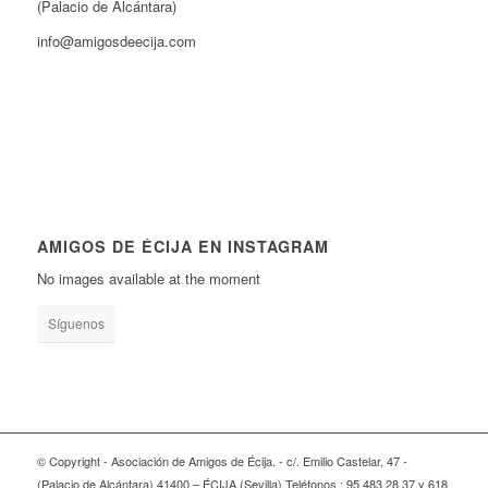
(Palacio de Alcántara)
info@amigosdeecija.com
AMIGOS DE ÉCIJA EN INSTAGRAM
No images available at the moment
Síguenos
© Copyright - Asociación de Amigos de Écija. - c/. Emilio Castelar, 47 -
(Palacio de Alcántara) 41400 – ÉCIJA (Sevilla) Teléfonos.: 95 483 28 37 y 618