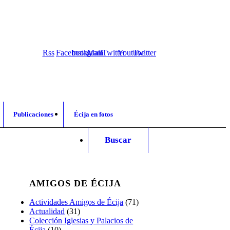
Rss
Facebook
Instagram
Mail
Twitter
Youtube
Twitter
Publicaciones
Écija en fotos
Buscar
AMIGOS DE ÉCIJA
Actividades Amigos de Écija
(71)
Actualidad
(31)
Colección Iglesias y Palacios de
Écija
(10)