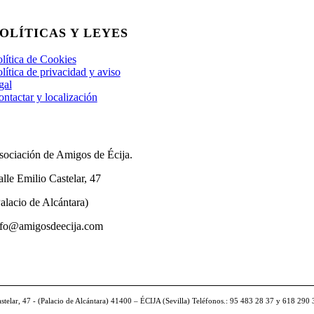
OLÍTICAS Y LEYES
lítica de Cookies
lítica de privacidad y aviso
gal
ntactar y localización
sociación de Amigos de Écija.
lle Emilio Castelar, 47
alacio de Alcántara)
nfo@amigosdeecija.com
astelar, 47 - (Palacio de Alcántara) 41400 – ÉCIJA (Sevilla) Teléfonos.: 95 483 28 37 y 618 290