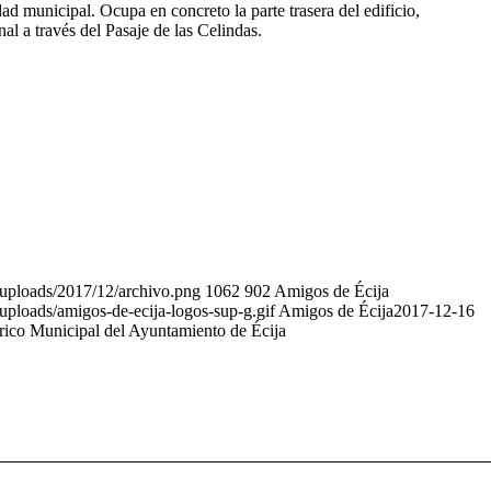
ad municipal. Ocupa en concreto la parte trasera del edificio,
al a través del Pasaje de las Celindas.
uploads/2017/12/archivo.png
1062
902
Amigos de Écija
ploads/amigos-de-ecija-logos-sup-g.gif
Amigos de Écija
2017-12-16
rico Municipal del Ayuntamiento de Écija