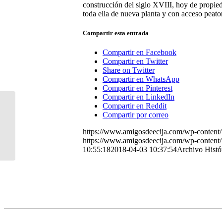
construcción del siglo XVIII, hoy de propied
toda ella de nueva planta y con acceso peaton
Compartir esta entrada
Compartir en Facebook
Compartir en Twitter
Share on Twitter
Compartir en WhatsApp
Compartir en Pinterest
Compartir en LinkedIn
Compartir en Reddit
Biblioteca Municipal de
Compartir por correo
Écija
https://www.amigosdeecija.com/wp-content/
https://www.amigosdeecija.com/wp-content/u
10:55:18
2018-04-03 10:37:54
Archivo Histó