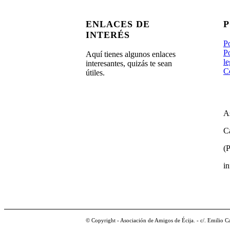
ENLACES DE
P
INTERÉS
Po
Po
Aquí tienes algunos enlaces
le
interesantes, quizás te sean
Co
útiles.
A
Ca
(P
i
© Copyright - Asociación de Amigos de Écija. - c/. Emilio C