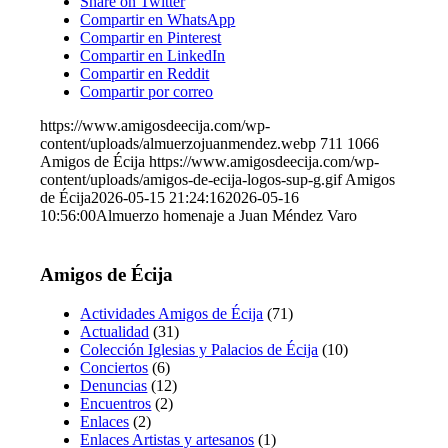
Share on Twitter
Compartir en WhatsApp
Compartir en Pinterest
Compartir en LinkedIn
Compartir en Reddit
Compartir por correo
https://www.amigosdeecija.com/wp-
content/uploads/almuerzojuanmendez.webp
711
1066
Amigos de Écija
https://www.amigosdeecija.com/wp-
content/uploads/amigos-de-ecija-logos-sup-g.gif
Amigos
de Écija
2026-05-15 21:24:16
2026-05-16
10:56:00
Almuerzo homenaje a Juan Méndez Varo
Amigos de Écija
Actividades Amigos de Écija
(71)
Actualidad
(31)
Colección Iglesias y Palacios de Écija
(10)
Conciertos
(6)
Denuncias
(12)
Encuentros
(2)
Enlaces
(2)
Enlaces Artistas y artesanos
(1)