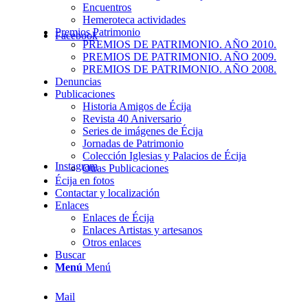
Encuentros
Hemeroteca actividades
Premios Patrimonio
Facebook
PREMIOS DE PATRIMONIO. AÑO 2010.
PREMIOS DE PATRIMONIO. AÑO 2009.
PREMIOS DE PATRIMONIO. AÑO 2008.
Denuncias
Publicaciones
Historia Amigos de Écija
Revista 40 Aniversario
Series de imágenes de Écija
Jornadas de Patrimonio
Colección Iglesias y Palacios de Écija
Instagram
Otras Publicaciones
Écija en fotos
Contactar y localización
Enlaces
Enlaces de Écija
Enlaces Artistas y artesanos
Otros enlaces
Buscar
Menú
Menú
Mail