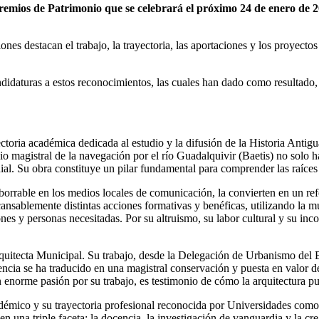
mios de Patrimonio que se celebrará el próximo 24 de enero de 202
ciones destacan el trabajo, la trayectoria, las aportaciones y los proyec
andidaturas a estos reconocimientos, las cuales han dado como resultado
ayectoria académica dedicada al estudio y la difusión de la Historia Anti
dio magistral de la navegación por el río Guadalquivir (Baetis) no solo 
ial. Su obra constituye un pilar fundamental para comprender las raíces
mborrable en los medios locales de comunicación, la convierten en un r
cansablemente distintas acciones formativas y benéficas, utilizando la m
iones y personas necesitadas. Por su altruismo, su labor cultural y su i
rquitecta Municipal. Su trabajo, desde la Delegación de Urbanismo del 
periencia se ha traducido en una magistral conservación y puesta en valo
 enorme pasión por su trabajo, es testimonio de cómo la arquitectura pu
adémico y su trayectoria profesional reconocida por Universidades com
na triple faceta: la docencia, la investigación de vanguardia y la cre