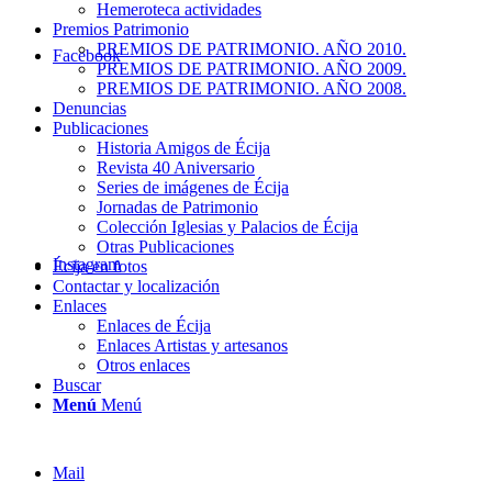
Hemeroteca actividades
Premios Patrimonio
PREMIOS DE PATRIMONIO. AÑO 2010.
Facebook
PREMIOS DE PATRIMONIO. AÑO 2009.
PREMIOS DE PATRIMONIO. AÑO 2008.
Denuncias
Publicaciones
Historia Amigos de Écija
Revista 40 Aniversario
Series de imágenes de Écija
Jornadas de Patrimonio
Colección Iglesias y Palacios de Écija
Otras Publicaciones
Instagram
Écija en fotos
Contactar y localización
Enlaces
Enlaces de Écija
Enlaces Artistas y artesanos
Otros enlaces
Buscar
Menú
Menú
Mail