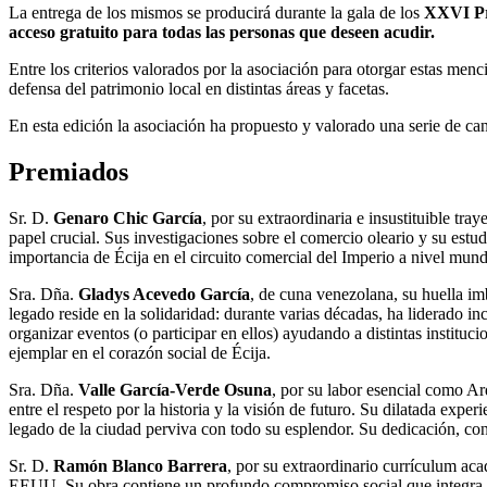
La entrega de los mismos se producirá durante la gala de los
XXVI Pre
acceso gratuito para todas las personas que deseen acudir.
Entre los criterios valorados por la asociación para otorgar estas men
defensa del patrimonio local en distintas áreas y facetas.
En esta edición la asociación ha propuesto y valorado una serie de c
Premiados
Sr. D.
Genaro Chic García
, por su extraordinaria e insustituible tr
papel crucial. Sus investigaciones sobre el comercio oleario y su estu
importancia de Écija en el circuito comercial del Imperio a nivel mund
Sra. Dña.
Gladys Acevedo García
, de cuna venezolana, su huella i
legado reside en la solidaridad: durante varias décadas, ha liderado in
organizar eventos (o participar en ellos) ayudando a distintas instituc
ejemplar en el corazón social de Écija.
Sra. Dña.
Valle García-Verde Osuna
, por su labor esencial como A
entre el respeto por la historia y la visión de futuro. Su dilatada ex
legado de la ciudad perviva con todo su esplendor. Su dedicación, con
Sr. D.
Ramón Blanco Barrera
, por su extraordinario currículum ac
EEUU. Su obra contiene un profundo compromiso social que integra en u