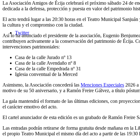
La Asociación Amigos de Écija celebrará el próximo sábado 24 de ener
dedicada a la defensa, protección y puesta en valor del patrimonio hist
El acto tendrá lugar a las 20:30 horas en el Teatro Municipal Sanjuán 
la cultura y el compromiso con la ciudad.
Twitter
Así lo ha anunciado el presidente de la asociación, Eugenio Benjumea,
contribuyen activamente a la conservación del patrimonio de Écija. Co
intervenciones patrimoniales:
Casa de la calle Jurado nº 13
Casa de la calle Avendaño nº 8
Casa de la calle Empedrada nº 31
Iglesia conventual de la Merced
Asimismo, la Asociación concederá las
Menciones Especiales
2026 a 
motivo de su 50 aniversario, y a Ramón Freire Gálvez, a título póstu
La gala mantendrá el formato de las últimas ediciones, con proyeccio
el carácter emotivo del acto.
El cartel anunciador de esta edición es un grabado de Ramón Freire Sa
Las entradas podrán retirarse de forma gratuita desde mañana en la Li
el propio Teatro Municipal el mismo día del acto a partir de las 19:30 