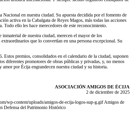
ta Nacional en nuestra ciudad. Su apuesta decidida por el fomento de
ipación activa en la Cabalgata de Reyes Magos, más todas las acciones
ija. Todo ello les hace merecedores de este reconocimiento.
e inmaterial de nuestra ciudad, merecen el mayor de los
es extraordinarios que lo convertían en una persona excepcional. Su
. Estos premios, consolidados en el calendario de la ciudad, suponen
los diferentes promotores de obras públicas y privadas, y, no menos
 y amor por Écija engrandecen nuestra ciudad y su historia.
ASOCIACIÓN AMIGOS DE ÉCIJA
2 de diciembre de 2025
om/wp-content/uploads/amigos-de-ecija-logos-sup-g.gif
Amigos de
n Defensa del Patrimonio Histórico