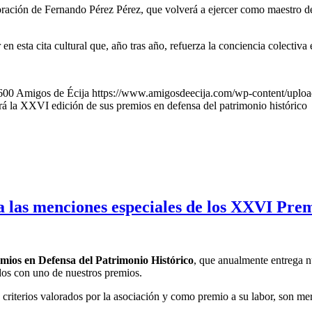
oración de Fernando Pérez Pérez, que volverá a ejercer como maestro d
.
n esta cita cultural que, año tras año, refuerza la conciencia colectiva 
600
Amigos de Écija
https://www.amigosdeecija.com/wp-content/upload
á la XXVI edición de sus premios en defensa del patrimonio histórico
a las menciones especiales de los XXVI Pre
mios en Defensa del Patrimonio Histórico
, que anualmente entrega n
idos con uno de nuestros premios.
criterios valorados por la asociación y como premio a su labor, son me