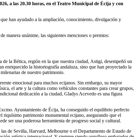
6, a las 20.30 horas, en el Teatro Municipal de Écija y con
tos que han ayudado a la ampliación, conocimiento, divulgación y
, de manera unánime, las siguientes menciones o premios:
gua de la Bética, región en la que nuestra ciudad, Astigi, desempeñó un
han enriquecido la historiografía andaluza, sino que han proyectado la
 milenarias de nuestro patrimonio.
eferente emocional para muchos ecijanos. Sin embargo, su mayor
úsica, el arte y la cultura como vehículos constantes para crear grupos,
ncondicional dedicación a la ciudad, Gladys Acevedo es una figura
Excmo. Ayuntamiento de Écija, ha conseguido el equilibrio perfecto
r del riquísimo patrimonio monumental ecijano, asegurando que el
ede ser una poderosa herramienta de progreso social y cultural.
o las de Sevilla, Harvard, Melbourne o el Departamento de Estado de
ación artística internacional. Y siempre siendo orgulloso embajador de