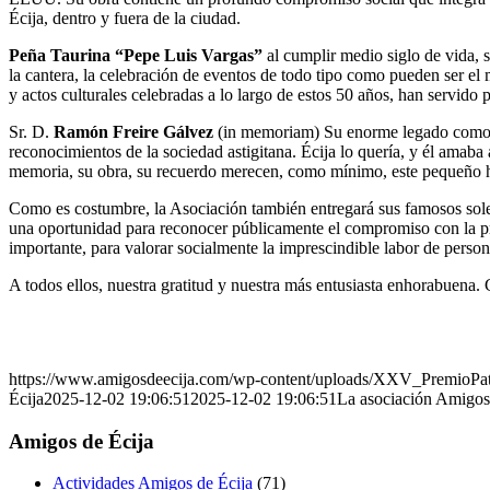
Écija, dentro y fuera de la ciudad.
Peña Taurina “Pepe Luis Vargas”
al cumplir medio siglo de vida, 
la cantera, la celebración de eventos de todo tipo como pueden ser el 
y actos culturales celebradas a lo largo de estos 50 años, han servido 
Sr. D.
Ramón Freire Gálvez
(in memoriam) Su enorme legado como inv
reconocimientos de la sociedad astigitana. Écija lo quería, y él amaba
memoria, su obra, su recuerdo merecen, como mínimo, este pequeño 
Como es costumbre, la Asociación también entregará sus famosos soles
una oportunidad para reconocer públicamente el compromiso con la pres
importante, para valorar socialmente la imprescindible labor de person
A todos ellos, nuestra gratitud y nuestra más entusiasta enhorabuena. 
https://www.amigosdeecija.com/wp-content/uploads/XXV_PremioPat
Écija
2025-12-02 19:06:51
2025-12-02 19:06:51
La asociación Amigos 
Amigos de Écija
Actividades Amigos de Écija
(71)