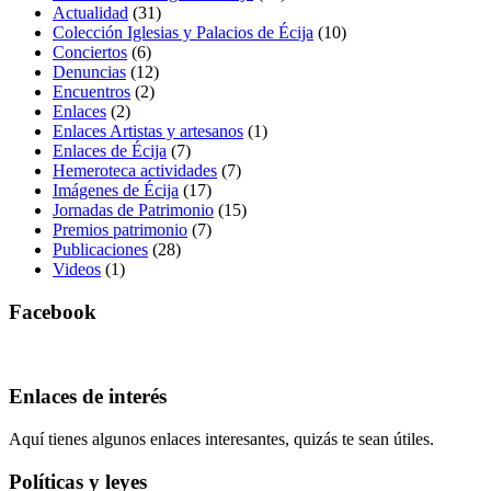
Actualidad
(31)
Colección Iglesias y Palacios de Écija
(10)
Conciertos
(6)
Denuncias
(12)
Encuentros
(2)
Enlaces
(2)
Enlaces Artistas y artesanos
(1)
Enlaces de Écija
(7)
Hemeroteca actividades
(7)
Imágenes de Écija
(17)
Jornadas de Patrimonio
(15)
Premios patrimonio
(7)
Publicaciones
(28)
Videos
(1)
Facebook
Enlaces de interés
Aquí tienes algunos enlaces interesantes, quizás te sean útiles.
Políticas y leyes