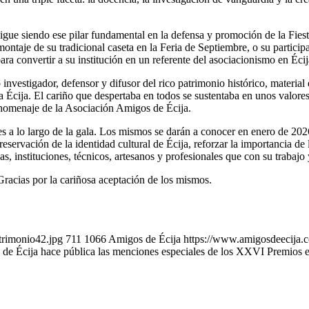
sigue siendo ese pilar fundamental en la defensa y promoción de la Fies
montaje de su tradicional caseta en la Feria de Septiembre, o su partic
para convertir a su institución en un referente del asociacionismo en Éc
estigador, defensor y difusor del rico patrimonio histórico, material 
 a Écija. El cariño que despertaba en todos se sustentaba en unos valor
homenaje de la Asociación Amigos de Écija.
 a lo largo de la gala. Los mismos se darán a conocer en enero de 2026
ervación de la identidad cultural de Écija, reforzar la importancia de 
as, instituciones, técnicos, artesanos y profesionales que con su trabajo
Gracias por la cariñosa aceptación de los mismos.
rimonio42.jpg
711
1066
Amigos de Écija
https://www.amigosdeecija.c
de Écija hace pública las menciones especiales de los XXVI Premios e