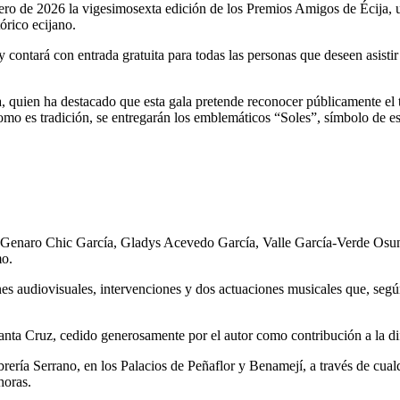
o de 2026 la vigesimosexta edición de los Premios Amigos de Écija, una
órico ecijano.
y contará con entrada gratuita para todas las personas que deseen asist
 quien ha destacado que esta gala pretende reconocer públicamente el tr
mo es tradición, se entregarán los emblemáticos “Soles”, símbolo de est
Genaro Chic García, Gladys Acevedo García, Valle García-Verde Osun
mo.
nes audiovisuales, intervenciones y dos actuaciones musicales que, seg
nta Cruz, cedido generosamente por el autor como contribución a la dif
brería Serrano, en los Palacios de Peñaflor y Benamejí, a través de cua
horas.